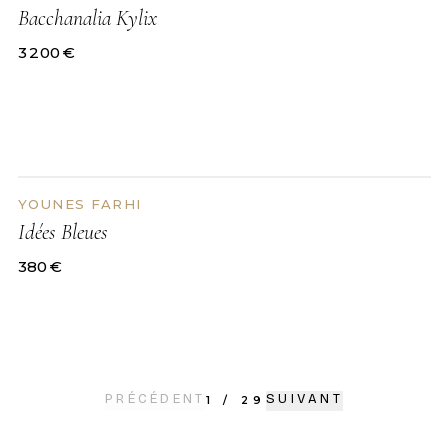
Bacchanalia Kylix
3 200
€
YOUNES FARHI
DISPONIBLE
Idées Bleues
380
€
PRÉCÉDENT
SUIVANT
1
/
29