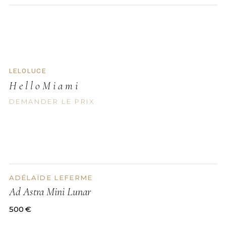
DEMANDER LE PRIX
LELOLUCE
H e l l o M i a m i
DEMANDER LE PRIX
ADÉLAÏDE LEFERME
DISPONIBLE
Ad Astra Mini Lunar
500
€