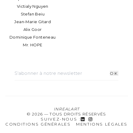
Victialy Nguyen
Stefan Beiu
Jean-Marie Gitard
Alix Goor
Dominique Fonteneau
Mr. HOPE
Nelson MAZIEZOULA
Lucia Mamos Moreaux
Younes FARHI
OK
Pascale Defrancq
Marine Tassou
Romain Hurdequint
Anna Normand
Martin Ronan
INREALART
©
2026
—
TOUS DROITS RÉSERVÉS
Anny Duperey
SUIVEZ-NOUS
:
Jean-Paul Boyer
CONDITIONS GÉNÉRALES
MENTIONS LÉGALES
Julia Dalton