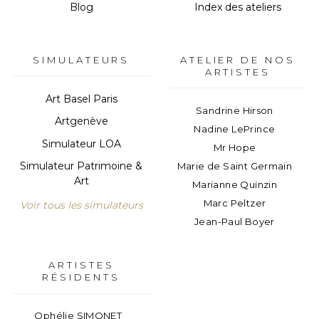
Blog
Index des ateliers
SIMULATEURS
ATELIER DE NOS
ARTISTES
Art Basel Paris
Sandrine Hirson
Artgenève
Nadine LePrince
Simulateur LOA
Mr Hope
Simulateur Patrimoine &
Marie de Saint Germain
Art
Marianne Quinzin
Marc Peltzer
Voir tous les simulateurs
Jean-Paul Boyer
François Poulat
Franck Alagna
ARTISTES
Florence Autelin
RÉSIDENTS
Catherine Sénéchal
Alves Antoine Junior
Ophélie SIMONET